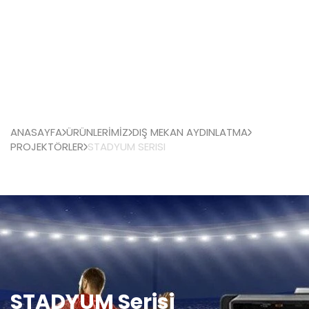
ANASAYFA
ÜRÜNLERİMİZ
DIŞ MEKAN AYDINLATMA
PROJEKTÖRLER
STADYUM SERISI
STADYUM Serisi